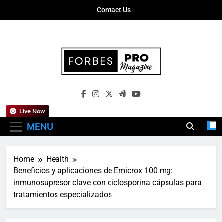
Skip
Contact Us
to
content
Forbes Pro
Empowering Business Leaders With
Magazine
Insights, Strategies, And Success Stories
Live Now
MENU
Home
Health
Beneficios y aplicaciones de Emicrox 100 mg:
inmunosupresor clave con ciclosporina cápsulas para
tratamientos especializados